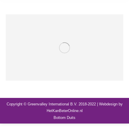
Copyright © Greenvalley International B.V. 2018-2022 | Webdesign by
HetKanBeterOnline.nl
Bottom Duits