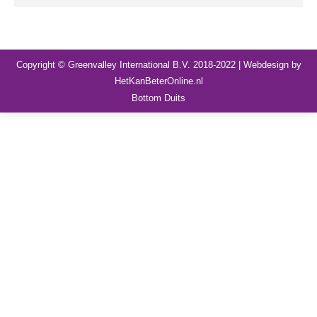
Copyright © Greenvalley International B.V. 2018-2022 | Webdesign by
HetKanBeterOnline.nl
Bottom Duits