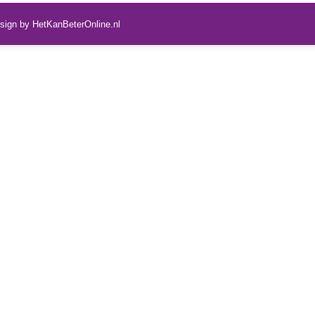
esign by
HetKanBeterOnline.nl