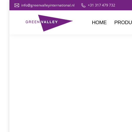
info@greenvalleyinternational.nl
+31 317 479 732
HOME
PRODU