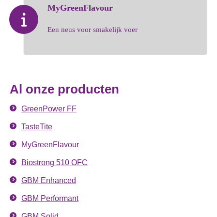
MyGreenFlavour
Een neus voor smakelijk voer
Al onze producten
GreenPower FF
TasteTite
MyGreenFlavour
Biostrong 510 OFC
GBM Enhanced
GBM Performant
GBM Solid